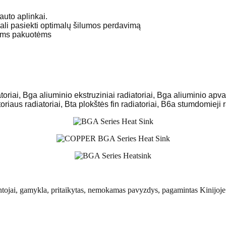
auto aplinkai.
gali pasiekti optimalų šilumos perdavimą
moms pakuotėms
toriai, Bga aliuminio ekstruziniai radiatoriai, Bga aliuminio apva
toriaus radiatoriai, Bta plokštės fin radiatoriai, B6a stumdomieji r
mintojai, gamykla, pritaikytas, nemokamas pavyzdys, pagamintas Kinijoje