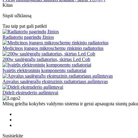
Kitas
Siųsti užklausą
Tau taip pat gali patikti
Radiatorių pagrindų žinios
Medicinos įrangos mikroschemų rinkinio radiatorius
200w saulėgrąžų radiatorius, skirtas Led Cob
Įvairūs elektroninių komponentų radiatoriai
Apvalus saulėgrąžų ekstruzinis radiatoriaus aušintuvas
Dideli ekstruderio aušintuvai
Mūsų griežta kokybės valdymo sistema ir gerai apsaugota siuntų paku
Susisiekite