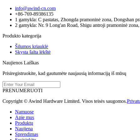
info@awind-cn.com
+86-769-89386135
1 gamykla: C pastatas, Zhongda pramoninė zona, Dongshan pr
2 gamykla: Nr. 9 Long'an Road, Shigu antroji pramoninė zona,
Produkto kategorija
Šilumos kriauklė
Skysta šalta lėkštė
Naujienos Laiškas
Prisiregistruokite, kad gautumėte naujausią informaciją iš mūsų
PRENUMERUOTI
Copyright © Awind Hardware Limited. Visos teisės saugomos.
Privat
Namuose
Apie mus
Produktų
Naujiena
Sprendimas
Susisiekite