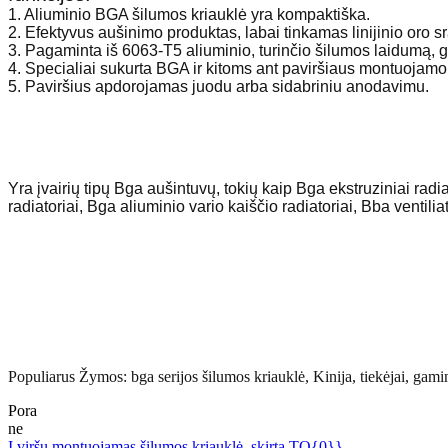
1. Aliuminio BGA šilumos kriauklė yra kompaktiška.
2. Efektyvus aušinimo produktas, labai tinkamas linijinio oro sr
3. Pagaminta iš 6063-T5 aliuminio, turinčio šilumos laidumą, 
4. Specialiai sukurta BGA ir kitoms ant paviršiaus montuoja
5. Paviršius apdorojamas juodu arba sidabriniu anodavimu.
Yra įvairių tipų Bga aušintuvų, tokių kaip Bga ekstruziniai radia
radiatoriai, Bga aliuminio vario kaiščio radiatoriai, Bba ventilia
Populiarus Žymos: bga serijos šilumos kriauklė, Kinija, tiekėjai, ga
Pora
ne
Į viršų montuojamas šilumos kriauklė, skirta TO{0}}