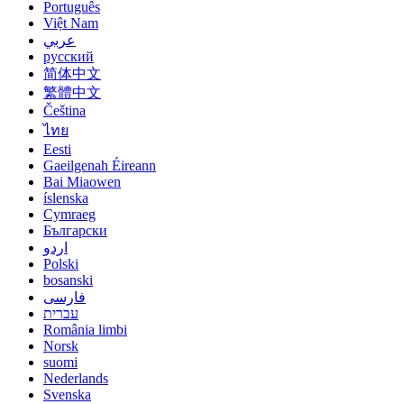
Português
Việt Nam
عربي
русский
简体中文
繁體中文
Čeština
ไทย
Eesti
Gaeilgenah Éireann
Bai Miaowen
íslenska
Cymraeg
Български
اردو
Polski
bosanski
فارسی
עברית
România limbi
Norsk
suomi
Nederlands
Svenska