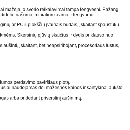
mai mažėja, o svorio reikalavimai tampa lengvesni. Pažangi
 didelio našumo, miniatiūrizavimo ir lengvumo.
enginių ar PCB plokščių įvairiais būdais, įskaitant spaustukų
ikmėms. Skersinių pjūvių skaičius ir dydis priklauso nuo
 aušinti, įskaitant, bet neapsiribojant, procesoriaus lustus,
šilumos perdavimo paviršiaus plotą.
niausiai naudojamas dėl mažesnės kainos ir santykinai aukšto
agas arba pridedant priverstinį aušinimą.