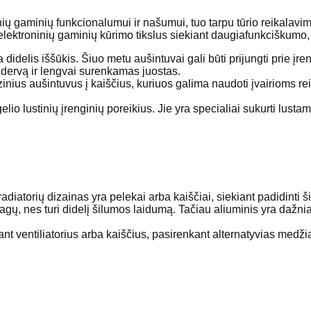
ių gaminių funkcionalumui ir našumui, tuo tarpu tūrio reikalavi
elektroninių gaminių kūrimo tikslus siekiant daugiafunkciškumo,
 didelis iššūkis. Šiuo metu aušintuvai gali būti prijungti prie įr
ę dervą ir lengvai surenkamas juostas.
inius aušintuvus į kaiščius, kuriuos galima naudoti įvairioms re
o lustinių įrenginių poreikius. Jie yra specialiai sukurti lustams
diatorių dizainas yra pelekai arba kaiščiai, siekiant padidinti 
iagų, nes turi didelį šilumos laidumą. Tačiau aliuminis yra daž
nt ventiliatorius arba kaiščius, pasirenkant alternatyvias medži