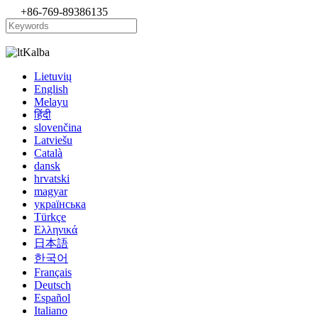
+86-769-89386135
Kalba
Lietuvių
English
Melayu
हिंदी
slovenčina
Latviešu
Català
dansk
hrvatski
magyar
українська
Türkçe
Ελληνικά
日本語
한국어
Français
Deutsch
Español
Italiano