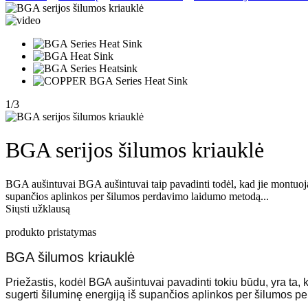
1
/
3
BGA serijos šilumos kriauklė
BGA aušintuvai BGA aušintuvai taip pavadinti todėl, kad jie montuoja
supančios aplinkos per šilumos perdavimo laidumo metodą...
Siųsti užklausą
produkto pristatymas
BGA šilumos kriauklė
Priežastis, kodėl BGA aušintuvai pavadinti tokiu būdu, yra ta,
sugerti šiluminę energiją iš supančios aplinkos per šilumos