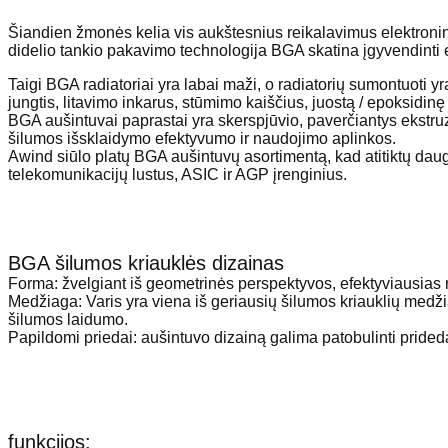
Šiandien žmonės kelia vis aukštesnius reikalavimus elektronin
didelio tankio pakavimo technologija BGA skatina įgyvendinti 
Taigi BGA radiatoriai yra labai maži, o radiatorių sumontuoti yra
jungtis, litavimo inkarus, stūmimo kaiščius, juostą / epoksidin
BGA aušintuvai paprastai yra skerspjūvio, paverčiantys ekstruz
šilumos išsklaidymo efektyvumo ir naudojimo aplinkos.
Awind siūlo platų BGA aušintuvų asortimentą, kad atitiktų daugeli
telekomunikacijų lustus, ASIC ir AGP įrenginius.
BGA šilumos kriauklės dizainas
Forma: žvelgiant iš geometrinės perspektyvos, efektyviausias ra
Medžiaga: Varis yra viena iš geriausių šilumos kriauklių medž
šilumos laidumo.
Papildomi priedai: aušintuvo dizainą galima patobulinti prideda
funkcijos: