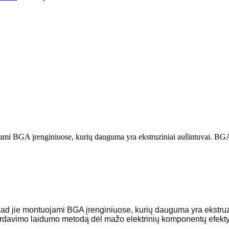
mi BGA įrenginiuose, kurių dauguma yra ekstruziniai aušintuvai. BGA r
 kad jie montuojami BGA įrenginiuose, kurių dauguma yra ekstruz
 perdavimo laidumo metodą dėl mažo elektrinių komponentų efek