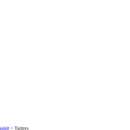
iauklė
>
Turinys