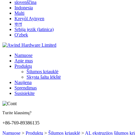
slovenščina
Indonesia
Malti
Kreyòl Ayisyen
বাংলা
Srbija jezik (latinica)
O'zbek
Namuose
Apie mus
Produktų
Šilumos kriauklė
Skysta šalta lėkštė
Naujiena
Sprendimas
Susisiekite
Turite klausimų?
+86-769-89386135
Namuose
>
Produktų
>
Šilumos kriauklė
>
AL ekstruzijos šilumos kr